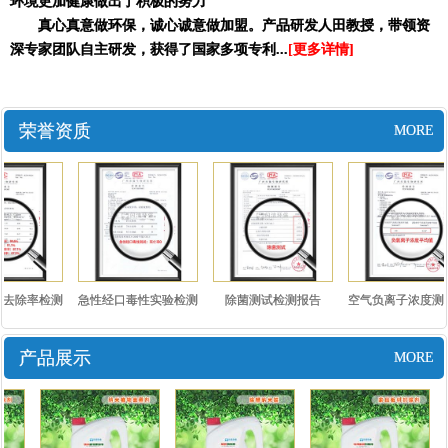
环境更加健康做出了积极的努力
真心真意做环保，诚心诚意做加盟。产品研发人田教授，带领资
深专家团队自主研发，获得了国家多项专利...
[更多详情]
荣誉资质
MORE
去除率检测
急性经口毒性实验检测
除菌测试检测报告
空气负离子浓度测
..
报告..
测报..
产品展示
MORE