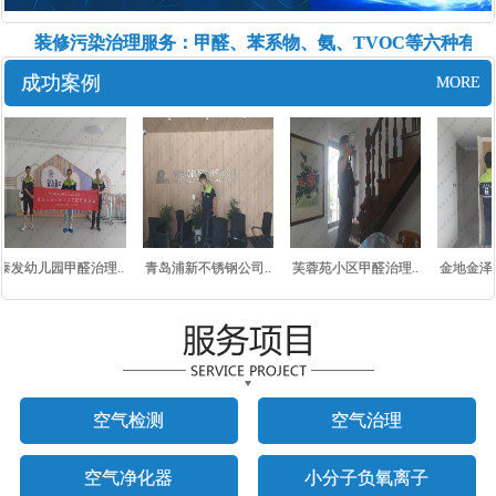
测、装修污染治理服务：甲醛、苯系物、氨、TVOC等六种有害
成功案例
MORE
泰发幼儿园甲醛治理..
青岛浦新不锈钢公司..
芙蓉苑小区甲醛治理..
金地金泽九
空气检测
空气治理
空气净化器
小分子负氧离子