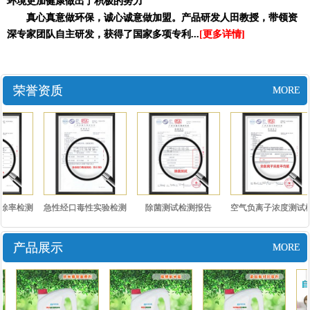
环境更加健康做出了积极的努力
真心真意做环保，诚心诚意做加盟。产品研发人田教授，带领资
深专家团队自主研发，获得了国家多项专利...
[更多详情]
荣誉资质
MORE
除率检测
急性经口毒性实验检测
除菌测试检测报告
空气负离子浓度测试检
报告..
测报..
产品展示
MORE