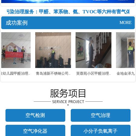
修污染治理服务：甲醛、苯系物、氨、TVOC等六种有害气体的
成功案例
MORE
发幼儿园甲醛治理..
青岛浦新不锈钢公司..
芙蓉苑小区甲醛治理..
金地金泽九里
空气检测
空气治理
空气净化器
小分子负氧离子