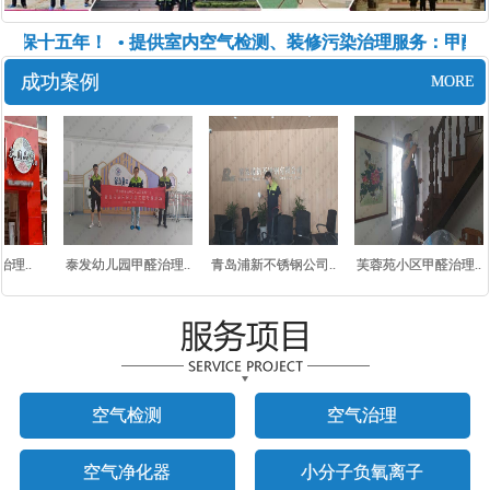
质保十五年！
• 提供室内空气检测、装修污染治理服务：甲醛、
成功案例
MORE
理..
泰发幼儿园甲醛治理..
青岛浦新不锈钢公司..
芙蓉苑小区甲醛治理..
空气检测
空气治理
空气净化器
小分子负氧离子