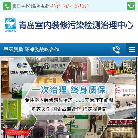
400-007-6068
拨打24小时咨询电话:
甲级资质.环净委战略合作