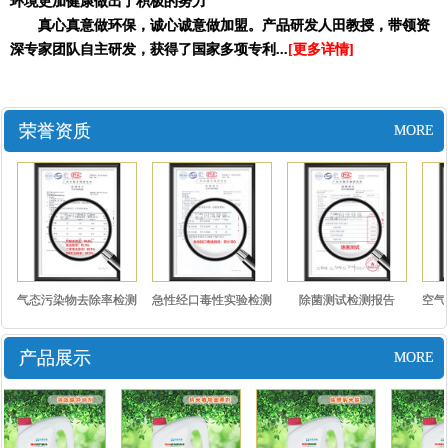
环境更加健康做出了积极的努力
真心真意做环保，诚心诚意做加盟。产品研发人田教授，带领资
深专家团队自主研发，获得了国家多项专利...
[更多详情]
荣誉资质
MORE
气态污染物去除率检测
急性经口毒性实验检测
除菌测试检测报告
空气
报告..
报告..
产品展示
MORE