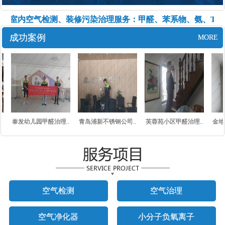
提供室内空气检测、装修污染治理服务：甲醛、苯系物、氨、TV
成功案例
MORE
泰发幼儿园甲醛治理..
青岛浦新不锈钢公司..
芙蓉苑小区甲醛治理..
金地
空气检测
空气治理
空气净化器
小分子负氧离子