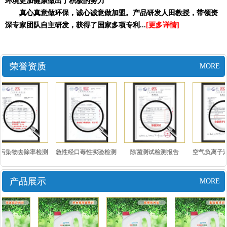
环境更加健康做出了积极的努力
真心真意做环保，诚心诚意做加盟。产品研发人田教授，带领资
深专家团队自主研发，获得了国家多项专利...
[更多详情]
荣誉资质
MORE
污染物去除率检测
急性经口毒性实验检测
除菌测试检测报告
空气负离子浓
报告..
报告..
测报.
产品展示
MORE