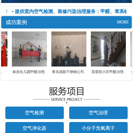
！
• 提供室内空气检测、装修污染治理服务：甲醛、苯系物、
成功案例
MORE
.
泰发幼儿园甲醛治理..
青岛浦新不锈钢公司..
芙蓉苑小区甲醛治理..
金
空气检测
空气治理
空气净化器
小分子负氧离子