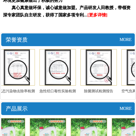
环境更加健康做出了积极的努力
真心真意做环保，诚心诚意做加盟。产品研发人田教授，带领资
深专家团队自主研发，获得了国家多项专利...
[更多详情]
荣誉资质
MORE
气态污染物去除率检测
急性经口毒性实验检测
除菌测试检测报告
空气负离
报告..
报告..
测
产品展示
MORE