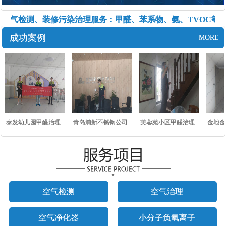
内空气检测、装修污染治理服务：甲醛、苯系物、氨、TVOC等六
成功案例
MORE
泰发幼儿园甲醛治理..
青岛浦新不锈钢公司..
芙蓉苑小区甲醛治理..
金地金泽
空气检测
空气治理
空气净化器
小分子负氧离子