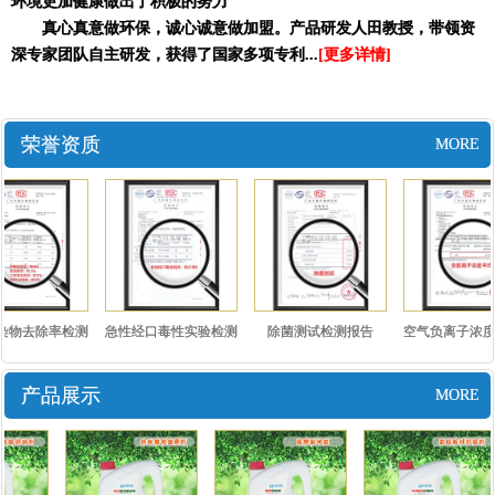
环境更加健康做出了积极的努力
真心真意做环保，诚心诚意做加盟。产品研发人田教授，带领资
深专家团队自主研发，获得了国家多项专利...
[更多详情]
荣誉资质
MORE
染物去除率检测
急性经口毒性实验检测
除菌测试检测报告
空气负离子浓度
报告..
报告..
测报..
产品展示
MORE