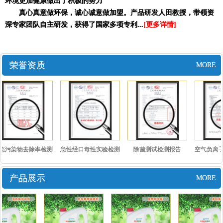
环境更加健康做出了积极的努力
真心真意做环保，诚心诚意做加盟。产品研发人田教授，带领资
深专家团队自主研发，获得了国家多项专利...
[更多详情]
荣誉资质
MORE
态污染物去除率检测
急性经口毒性实验检测
除菌测试检测报告
空气负离子
报告..
报告..
测报
产品展示
MORE