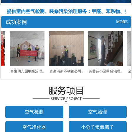
• 提供室内空气检测、装修污染治理服务：甲醛、苯系物、氨、
成功案例
MORE
泰发幼儿园甲醛治理..
青岛浦新不锈钢公司..
芙蓉苑小区甲醛治理..
金
空气检测
空气治理
空气净化器
小分子负氧离子