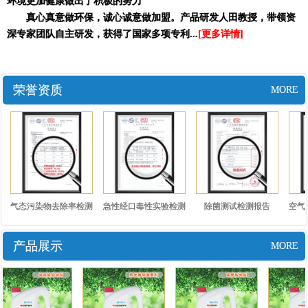
环境更加健康做出了积极的努力
真心真意做环保，诚心诚意做加盟。产品研发人田教授，带领资
深专家团队自主研发，获得了国家多项专利...
[更多详情]
荣誉资质
MORE
气态污染物去除率检测
急性经口毒性实验检测
除菌测试检测报告
空气
报告..
报告..
产品展示
MORE