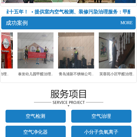
保十五年！
• 提供室内空气检测、装修污染治理服务：甲醛、
成功案例
MORE
理..
泰发幼儿园甲醛治理..
青岛浦新不锈钢公司..
芙蓉苑小区甲醛治理..
空气检测
空气治理
空气净化器
小分子负氧离子