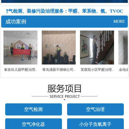
内空气检测、装修污染治理服务：甲醛、苯系物、氨、TVOC等
成功案例
MORE
泰发幼儿园甲醛治理..
青岛浦新不锈钢公司..
芙蓉苑小区甲醛治理..
金地金
空气检测
空气治理
空气净化器
小分子负氧离子