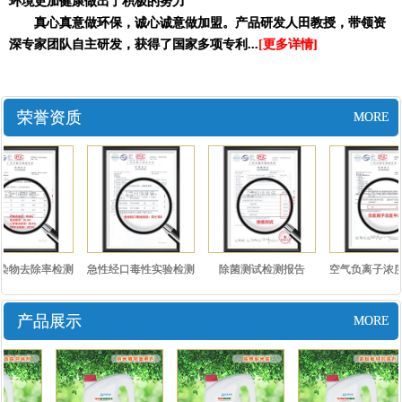
环境更加健康做出了积极的努力
真心真意做环保，诚心诚意做加盟。产品研发人田教授，带领资
深专家团队自主研发，获得了国家多项专利...
[更多详情]
荣誉资质
MORE
染物去除率检测
急性经口毒性实验检测
除菌测试检测报告
空气负离子浓度
报告..
报告..
测报..
产品展示
MORE