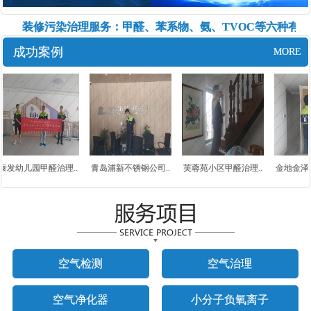
测、装修污染治理服务：甲醛、苯系物、氨、TVOC等六种有害
成功案例
MORE
泰发幼儿园甲醛治理..
青岛浦新不锈钢公司..
芙蓉苑小区甲醛治理..
金地金泽九
空气检测
空气治理
空气净化器
小分子负氧离子