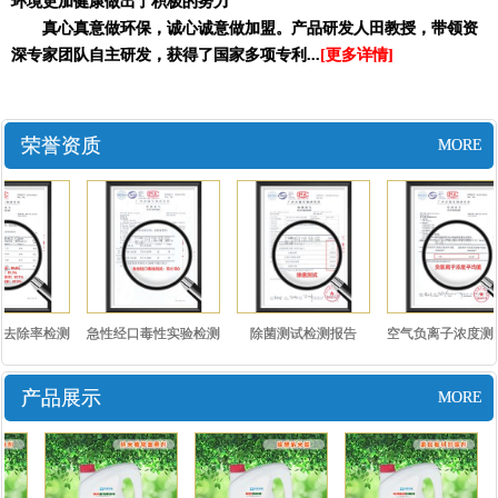
环境更加健康做出了积极的努力
真心真意做环保，诚心诚意做加盟。产品研发人田教授，带领资
深专家团队自主研发，获得了国家多项专利...
[更多详情]
荣誉资质
MORE
去除率检测
急性经口毒性实验检测
除菌测试检测报告
空气负离子浓度测
..
报告..
测报..
产品展示
MORE