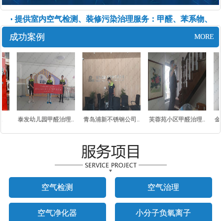
• 提供室内空气检测、装修污染治理服务：甲醛、苯系物、氨、
成功案例
MORE
.
泰发幼儿园甲醛治理..
青岛浦新不锈钢公司..
芙蓉苑小区甲醛治理..
金
空气检测
空气治理
空气净化器
小分子负氧离子